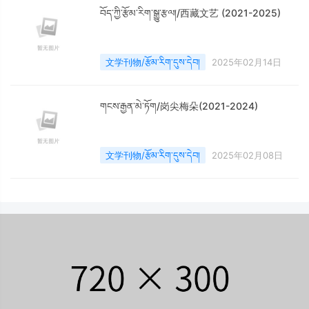
བོད་ཀྱི་རྩོམ་རིག་སྒྱུ་རྩལ།/西藏文艺 (2021-2025)
文学刊物/རྩོམ་རིག་དུས་དེབ།
2025年02月14日
གངས་རྒྱན་མེ་ཏོག/岗尖梅朵(2021-2024)
文学刊物/རྩོམ་རིག་དུས་དེབ།
2025年02月08日