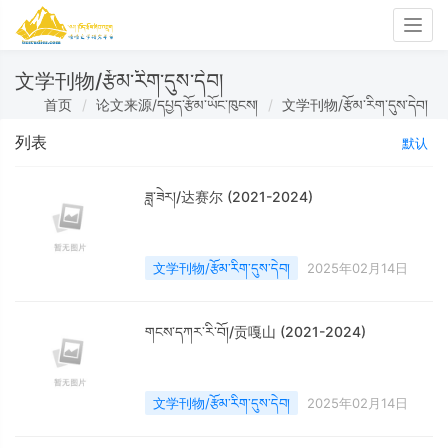
Togg
navig
文学刊物/རྩོམ་རིག་དུས་དེབ།
首页
论文来源/དཔྱད་རྩོམ་ཡོང་ཁུངས།
文学刊物/རྩོམ་རིག་དུས་དེབ།
列表
默认
ཟླ་ཟེར།/达赛尔 (2021-2024)
文学刊物/རྩོམ་རིག་དུས་དེབ།
2025年02月14日
གངས་དཀར་རི་བོ།/贡嘎山 (2021-2024)
文学刊物/རྩོམ་རིག་དུས་དེབ།
2025年02月14日