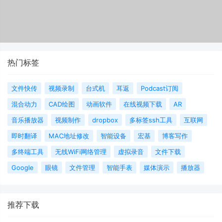
热门标签
文件快传
视频录制
台式机
耳返
Podcast订阅
混合动力
CAD绘图
动画软件
在线视频下载
AR
音乐播放器
视频制作
dropbox
多标签ssh工具
互联网
即时翻译
MAC地址修改
智能设备
宏基
博客写作
多终端工具
无线WiFi网络管理
虚拟录音
文件下载
Google
眼镜
文件管理
智能手表
媒体演示
播放器
推荐下载