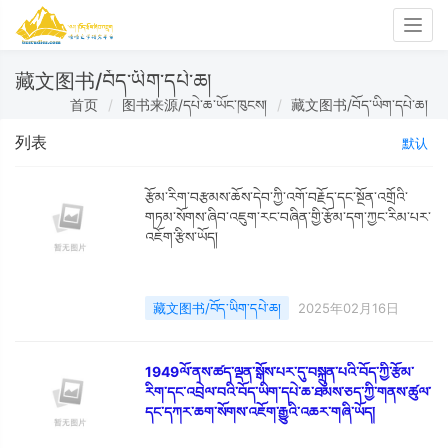
Togg
navig
藏文图书/བོད་ཡིག་དཔེ་ཆ།
首页
图书来源/དཔེ་ཆ་ཡོང་ཁུངས།
藏文图书/བོད་ཡིག་དཔེ་ཆ།
列表
默认
རྩོམ་རིག་བརྩམས་ཆོས་དེབ་ཀྱི་འགོ་བརྗོད་དང་སྔོན་འགྲོའི་
གཏམ་སོགས་ཞིབ་འཇུག་རང་བཞིན་གྱི་རྩོམ་དག་ཀྱང་རིམ་པར་
འཇོག་རྩིས་ཡོད།
藏文图书/བོད་ཡིག་དཔེ་ཆ།
2025年02月16日
1949ལོ་ནས་ཚད་ལྡན་སྒོས་པར་དུ་བསྐྲུན་པའི་བོད་ཀྱི་རྩོམ་
རིག་དང་འབྲེལ་བའི་བོད་ཡིག་དཔེ་ཆ་ཐམས་ཅད་ཀྱི་གནས་ཚུལ་
དང་དཀར་ཆག་སོགས་འཇོག་རྒྱུའི་འཆར་གཞི་ཡོད།