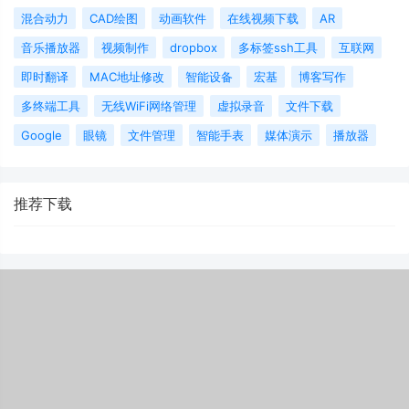
混合动力
CAD绘图
动画软件
在线视频下载
AR
音乐播放器
视频制作
dropbox
多标签ssh工具
互联网
即时翻译
MAC地址修改
智能设备
宏基
博客写作
多终端工具
无线WiFi网络管理
虚拟录音
文件下载
Google
眼镜
文件管理
智能手表
媒体演示
播放器
推荐下载