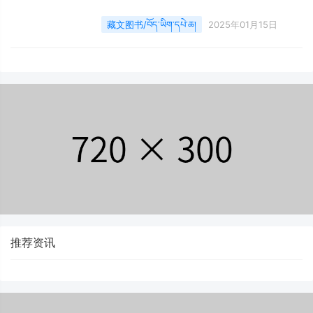
藏文图书/བོད་ཡིག་དཔེ་ཆ།
2025年01月15日
推荐资讯