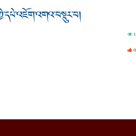
ཀྱི་དཔེ་འཇོག་འགའ་བསྡུར་བ།
1
0