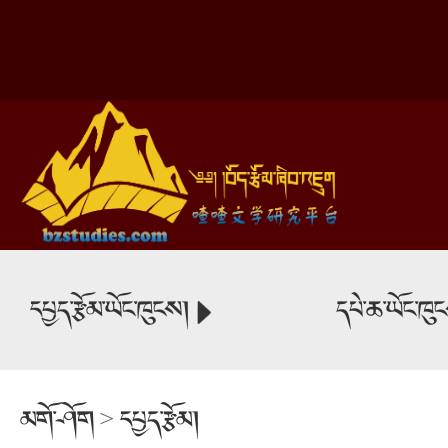
དཔྱད་རྩོམ་ཡོང་ཁུངས།
དཔེ་ཆ་ཡོང་ཁུ
མགོ་ཤོག
>
དཔྱད་རྩོམ།