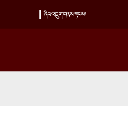
ཞིབ་འཇུག་གནས་སྟངས།