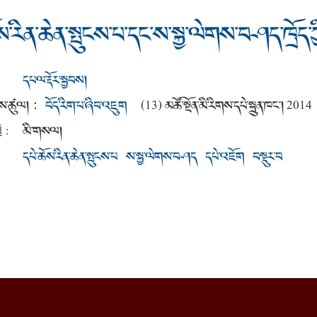
ས་རིན་ཆེན་སྤུངས་པ་དང་ས་སྐྱ་ལེགས་བཤད་ཁྲོད་
དཔལ་རྡོར་སྐྱབས།
ནས་ཚུལ།
：
བོད་རིག་པ་ཞིབ་འཇུག
(13) མཚོ་སྔོན་མི་རིགས་དཔེ་སྐྲུན་ཁང་། 2014
:
མི་གསལ།
དཔེ་ཆོས་རིན་ཆེན་སྤུངས་པ
ས་སྐྱ་ལེགས་བཤད
དཔེ་འཇོག
བསྡུར་བ