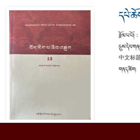
དཔེ་ཆོ
རྩོམ་པ་པོ།
：
དུས་དེབ་ག
中文标题 
གནད་ཚིག
: