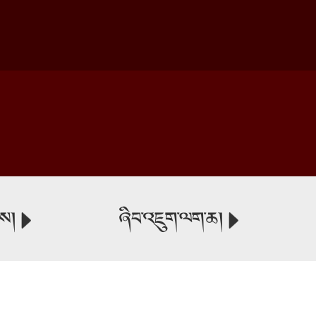
ངས།
ཞིབ་འཇུག་ལག་ཆ།