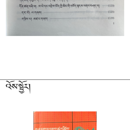
འོས་སྦྱོར།