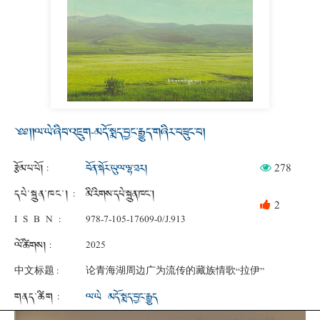
༄༅།།ལ་ཡེ་ཞིབ་འཇུག-མདོ་སྨད་བྱང་རྒྱུད་གཞིར་བཟུང་བ།
278
རྩོམ་པ་པོ།
:
བོན་སྐོར་ཡུལ་ལྷ་ཐར།
དཔེ་སྐྲུན་ཁང་།
:
མི་རིགས་དཔེ་སྐྲུན་ཁང་།
2
ISBN:
978-7-105-17609-0/J.913
ལོ་ཚིགས།
:
2025
中文标题 :
论青海湖周边广为流传的藏族情歌“拉伊”
གནད་ཚིག
:
ལ་ཡེ
མདོ་སྨད་བྱང་རྒྱུད