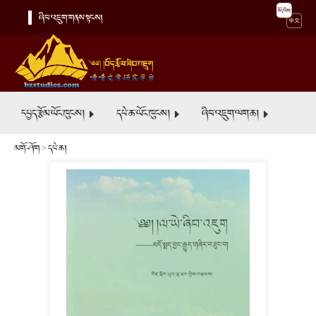
ཞིབ་འཇུག་གནས་སྟངས།
དཔྱད་རྩོམ་ཡོང་ཁུངས།
དཔེ་ཆ་ཡོང་ཁུངས།
ཞིབ་འཇུག་ལག་ཆ།
མགོ་ཤོག
>
དཔེ་ཆ།