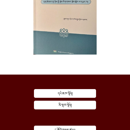
དཔེ་ཆ་ཁ་སྣོན།
མི་སྣ་ཁ་སྣོན།
ང་ཚོའི་གནས་ཚུལ།