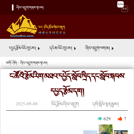
ཞིབ་འཇུག་གནས་སྟངས།
དཔྱད་རྩོམ་ཡོང་ཁུངས།
དཔེ་ཆ་ཡོང་ཁུངས།
ཞིབ་འཇུག་ལག་ཆ།
མགོ་ཤོག
>
ཞིབ་འཇུག་གནས་སྟངས།
ང་ཚོའི་རྩོམ་རིག་མཐའ་དཔྱོད་སློབ་ཁྲིད་དང་སློབ་སྐབས་
དཔྱད་རྩོམ་དག།
2025-09-08
བོད་རྩོམ་ཞིབ་འཇུག
དགེ་སློབ་ལྷན་རྒྱས།
629
7