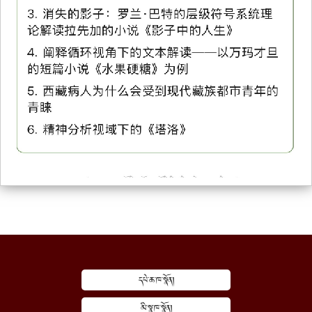
དཔེ་ཆ་ཁ་སྣོན།
མི་སྣ་ཁ་སྣོན།